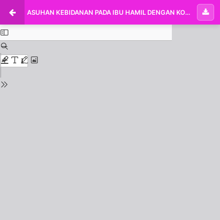
ASUHAN KEBIDANAN PADA IBU HAMIL DENGAN KOMPRES HANGAT DALAM MENURUNKAN INTENSITAS NYERI PUNGGUNG DI PMB ERNITA KOTA PEKANBARU TAHUN 2022