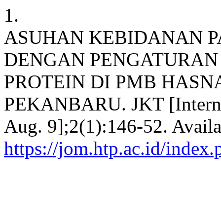
1.
ASUHAN KEBIDANAN P
DENGAN PENGATURAN
PROTEIN DI PMB HASNA
PEKANBARU. JKT [Internet]
Aug. 9];2(1):146-52. Availa
https://jom.htp.ac.id/index.