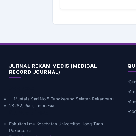
JURNAL REKAM MEDIS (MEDICAL
QU
RECORD JOURNAL)
Cur
Address
Arc
Jl.Mustafa Sari No.5 Tangkerang Selatan Pekanbaru
An
28282, Riau, Indonesia
Abo
Contact Info:
Fakultas Ilmu Kesehatan Universitas Hang Tuah
Pekanbaru