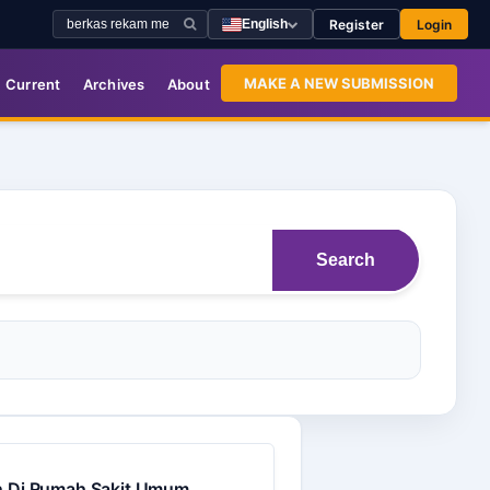
Register
Login
English
MAKE A NEW SUBMISSION
Current
Archives
About
Search
n Di Rumah Sakit Umum