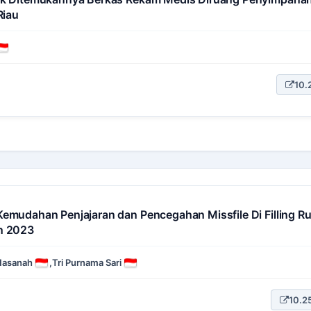
Riau
10.
emudahan Penjajaran dan Pencegahan Missfile Di Filling 
n 2023
 Hasanah
,
Tri Purnama Sari
10.25