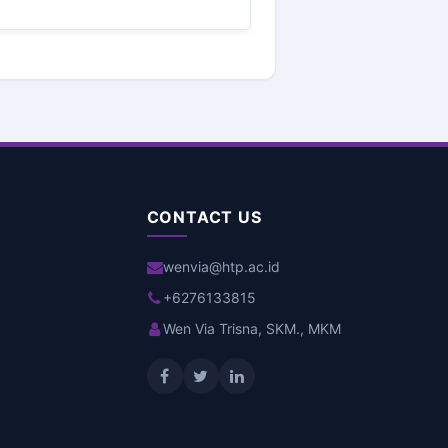
CONTACT US
wenvia@htp.ac.id
+6276133815
Wen Via Trisna, SKM., MKM