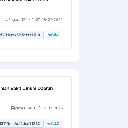
Pages: 125 - 140
08-07-2022
25311/jrm.Vol2.Iss1.519
0
0
Rumah Sakit Umum Daerah
Pages: 56-63
31-07-2025
311/jrm.Vol4.Iss1.1232
0
0