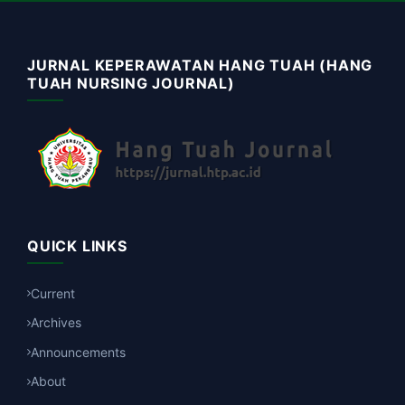
JURNAL KEPERAWATAN HANG TUAH (HANG
TUAH NURSING JOURNAL)
QUICK LINKS
Current
Archives
Announcements
About