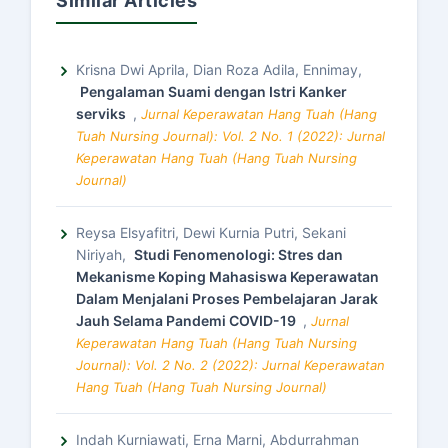
Similar Articles
Krisna Dwi Aprila, Dian Roza Adila, Ennimay,
Pengalaman Suami dengan Istri Kanker
serviks
,
Jurnal Keperawatan Hang Tuah (Hang
Tuah Nursing Journal): Vol. 2 No. 1 (2022): Jurnal
Keperawatan Hang Tuah (Hang Tuah Nursing
Journal)
Reysa Elsyafitri, Dewi Kurnia Putri, Sekani
Niriyah,
Studi Fenomenologi: Stres dan
Mekanisme Koping Mahasiswa Keperawatan
Dalam Menjalani Proses Pembelajaran Jarak
Jauh Selama Pandemi COVID-19
,
Jurnal
Keperawatan Hang Tuah (Hang Tuah Nursing
Journal): Vol. 2 No. 2 (2022): Jurnal Keperawatan
Hang Tuah (Hang Tuah Nursing Journal)
Indah Kurniawati, Erna Marni, Abdurrahman