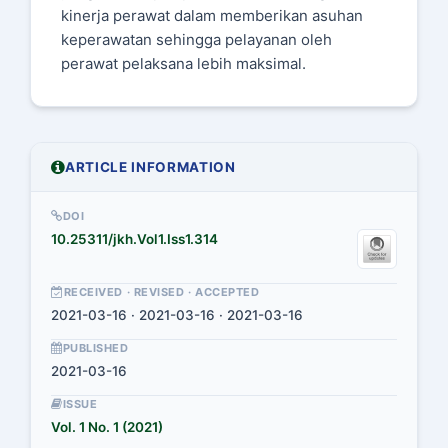
kinerja perawat dalam memberikan asuhan
keperawatan sehingga pelayanan oleh
perawat pelaksana lebih maksimal.
ARTICLE INFORMATION
DOI
10.25311/jkh.Vol1.Iss1.314
RECEIVED · REVISED · ACCEPTED
2021-03-16 · 2021-03-16 · 2021-03-16
PUBLISHED
2021-03-16
ISSUE
Vol. 1 No. 1 (2021)