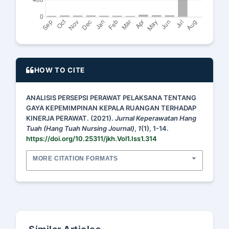
HOW TO CITE
ANALISIS PERSEPSI PERAWAT PELAKSANA TENTANG
GAYA KEPEMIMPINAN KEPALA RUANGAN TERHADAP
KINERJA PERAWAT. (2021).
Jurnal Keperawatan Hang
Tuah (Hang Tuah Nursing Journal)
,
1
(1), 1-14.
https://doi.org/10.25311/jkh.Vol1.Iss1.314
MORE CITATION FORMATS