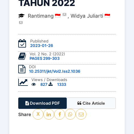
TAHUN 2022
Rantimang
,
Widya Juliarti
Published
2023-01-26
Vol. 2 No. 2 (2022)
PAGES 299-303
DOI
10.25311/jkt/Vol2.Iss2.1036
Views / Downloads
827
1333
Download PDF
Cite Article
Share
X