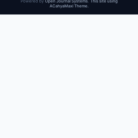
Powered by
Open Journal Systems
.
This site using
ACahyaMaxi Theme.