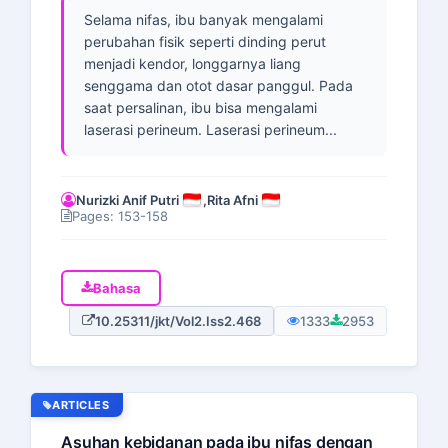
Selama nifas, ibu banyak mengalami
perubahan fisik seperti dinding perut
menjadi kendor, longgarnya liang
senggama dan otot dasar panggul. Pada
saat persalinan, ibu bisa mengalami
laserasi perineum. Laserasi perineum...
Nurizki Anif Putri
,
Rita Afni
Pages: 153-158
Bahasa
10.25311/jkt/Vol2.Iss2.468
1333
2953
ARTICLES
Asuhan kebidanan pada ibu nifas dengan