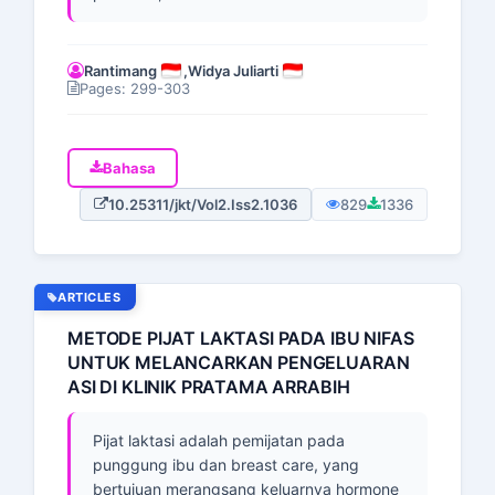
Rantimang
,
Widya Juliarti
Pages: 299-303
Bahasa
10.25311/jkt/Vol2.Iss2.1036
829
1336
ARTICLES
METODE PIJAT LAKTASI PADA IBU NIFAS
UNTUK MELANCARKAN PENGELUARAN
ASI DI KLINIK PRATAMA ARRABIH
Pijat laktasi adalah pemijatan pada
punggung ibu dan breast care, yang
bertujuan merangsang keluarnya hormone