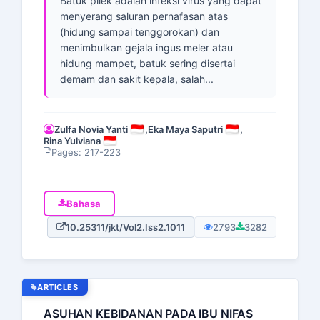
Batuk pilek adalah infeksi virus yang dapat
menyerang saluran pernafasan atas
(hidung sampai tenggorokan) dan
menimbulkan gejala ingus meler atau
hidung mampet, batuk sering disertai
demam dan sakit kepala, salah...
Zulfa Novia Yanti
,
Eka Maya Saputri
,
Rina Yulviana
Pages: 217-223
Bahasa
10.25311/jkt/Vol2.Iss2.1011
2793
3282
ARTICLES
ASUHAN KEBIDANAN PADA IBU NIFAS