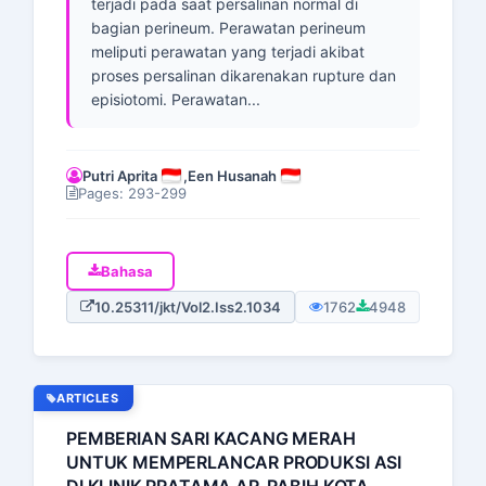
terjadi pada saat persalinan normal di
bagian perineum. Perawatan perineum
meliputi perawatan yang terjadi akibat
proses persalinan dikarenakan rupture dan
episiotomi. Perawatan...
Putri Aprita
,
Een Husanah
Pages: 293-299
Bahasa
10.25311/jkt/Vol2.Iss2.1034
1762
4948
ARTICLES
PEMBERIAN SARI KACANG MERAH
UNTUK MEMPERLANCAR PRODUKSI ASI
DI KLINIK PRATAMA AR-RABIH KOTA