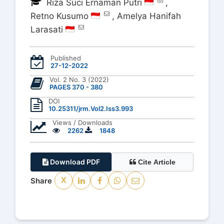
Riza Suci Ernaman Putri
,
Retno Kusumo
,
Amelya Hanifah
Larasati
Published
27-12-2022
Vol. 2 No. 3 (2022)
PAGES 370 - 380
DOI
10.25311/jrm.Vol2.Iss3.993
Views / Downloads
2262
1848
Download PDF
Cite Article
Share
X