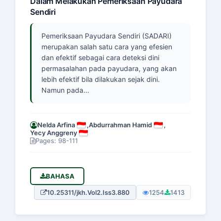
Dalam Melakukan Pemeriksaan Payudara
Sendiri
Pemeriksaan Payudara Sendiri (SADARI)
merupakan salah satu cara yang efesien
dan efektif sebagai cara deteksi dini
permasalahan pada payudara, yang akan
lebih efektif bila dilakukan sejak dini.
Namun pada...
Nelda Arfina
,
Abdurrahman Hamid
,
Yecy Anggreny
Pages: 98-111
BAHASA
10.25311/jkh.Vol2.Iss3.880
1254
1413