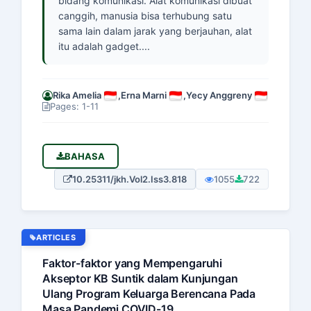
bidang komunikasi. Alat komunikasi dibuat
canggih, manusia bisa terhubung satu
sama lain dalam jarak yang berjauhan, alat
itu adalah gadget....
Rika Amelia
,
Erna Marni
,
Yecy Anggreny
Pages: 1-11
BAHASA
10.25311/jkh.Vol2.Iss3.818
1055
722
ARTICLES
Faktor-faktor yang Mempengaruhi
Akseptor KB Suntik dalam Kunjungan
Ulang Program Keluarga Berencana Pada
Masa Pandemi COVID-19