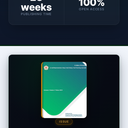
100%
weeks
OPEN ACCESS
PUBLISHING TIME
ISSUE