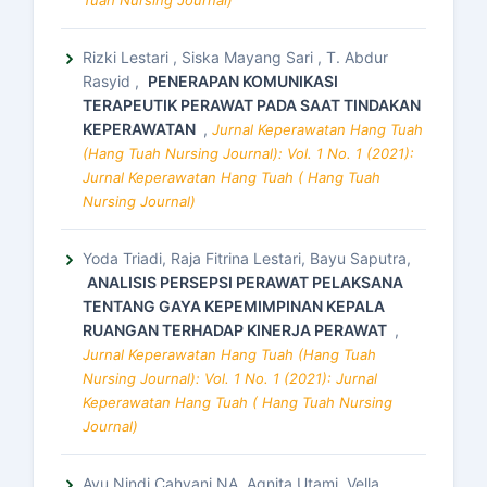
Tuah Nursing Journal)
Rizki Lestari , Siska Mayang Sari , T. Abdur
Rasyid ,
PENERAPAN KOMUNIKASI
TERAPEUTIK PERAWAT PADA SAAT TINDAKAN
KEPERAWATAN
,
Jurnal Keperawatan Hang Tuah
(Hang Tuah Nursing Journal): Vol. 1 No. 1 (2021):
Jurnal Keperawatan Hang Tuah ( Hang Tuah
Nursing Journal)
Yoda Triadi, Raja Fitrina Lestari, Bayu Saputra,
ANALISIS PERSEPSI PERAWAT PELAKSANA
TENTANG GAYA KEPEMIMPINAN KEPALA
RUANGAN TERHADAP KINERJA PERAWAT
,
Jurnal Keperawatan Hang Tuah (Hang Tuah
Nursing Journal): Vol. 1 No. 1 (2021): Jurnal
Keperawatan Hang Tuah ( Hang Tuah Nursing
Journal)
Ayu Nindi Cahyani NA, Agnita Utami, Vella