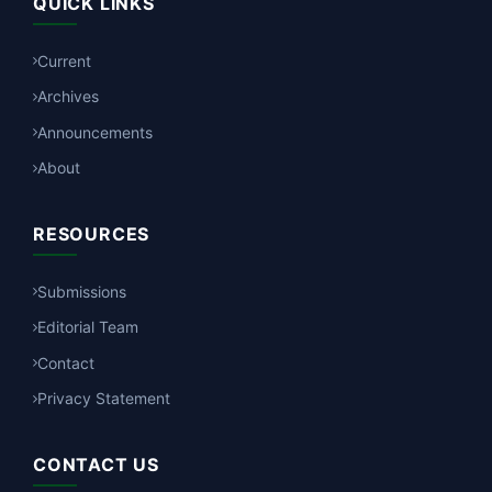
QUICK LINKS
Current
Archives
Announcements
About
RESOURCES
Submissions
Editorial Team
Contact
Privacy Statement
CONTACT US