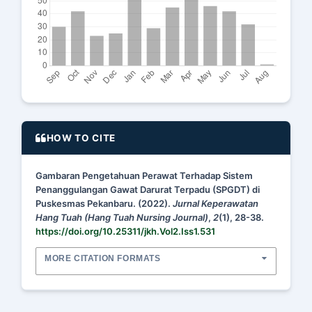
HOW TO CITE
Gambaran Pengetahuan Perawat Terhadap Sistem
Penanggulangan Gawat Darurat Terpadu (SPGDT) di
Puskesmas Pekanbaru. (2022).
Jurnal Keperawatan
Hang Tuah (Hang Tuah Nursing Journal)
,
2
(1), 28-38.
https://doi.org/10.25311/jkh.Vol2.Iss1.531
MORE CITATION FORMATS