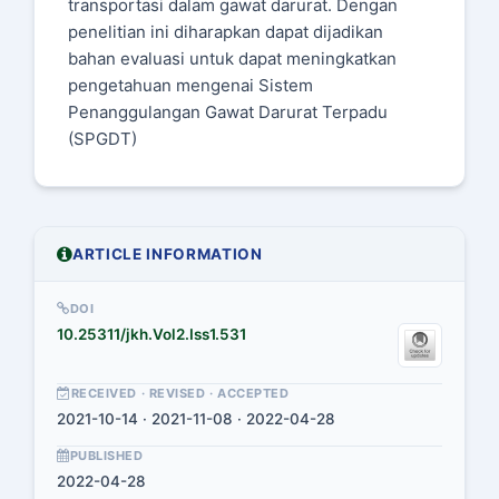
transportasi dalam gawat darurat. Dengan
penelitian ini diharapkan dapat dijadikan
bahan evaluasi untuk dapat meningkatkan
pengetahuan mengenai Sistem
Penanggulangan Gawat Darurat Terpadu
(SPGDT)
ARTICLE INFORMATION
DOI
10.25311/jkh.Vol2.Iss1.531
RECEIVED · REVISED · ACCEPTED
2021-10-14 · 2021-11-08 · 2022-04-28
PUBLISHED
2022-04-28