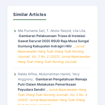
Similar Articles
Mia Purnama Sari, T. Abdur Rasyid, Lita Lita,
Gambaran Pelaksanaan Triase di Instalasi
Gawat Darurat (IGD) RSUD Raja Musa Sungai
Guntung Kabupaten Indragiri Hilir
,
Jurnal
Keperawatan Hang Tuah (Hang Tuah Nursing
Journal): Vol. 2 No. 2 (2022): Jurnal Keperawatan
Hang Tuah (Hang Tuah Nursing Journal)
Nelda Arfina, Abdurrahman Hamid, Yecy
Anggreny,
Gambaran Pengetahuan Remaja
Putri Dalam Melakukan Pemeriksaan
Payudara Sendiri
,
Jurnal Keperawatan Hang
Tuah (Hang Tuah Nursing Journal): Vol. 2 No. 3
(2022): Jurnal Keperawatan Hang Tuah (Hang