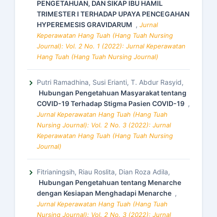
PENGETAHUAN, DAN SIKAP IBU HAMIL
TRIMESTER I TERHADAP UPAYA PENCEGAHAN
HYPEREMESIS GRAVIDARUM
,
Jurnal
Keperawatan Hang Tuah (Hang Tuah Nursing
Journal): Vol. 2 No. 1 (2022): Jurnal Keperawatan
Hang Tuah (Hang Tuah Nursing Journal)
Putri Ramadhina, Susi Erianti, T. Abdur Rasyid,
Hubungan Pengetahuan Masyarakat tentang
COVID-19 Terhadap Stigma Pasien COVID-19
,
Jurnal Keperawatan Hang Tuah (Hang Tuah
Nursing Journal): Vol. 2 No. 3 (2022): Jurnal
Keperawatan Hang Tuah (Hang Tuah Nursing
Journal)
Fitrianingsih, Riau Roslita, Dian Roza Adila,
Hubungan Pengetahuan tentang Menarche
dengan Kesiapan Menghadapi Menarche
,
Jurnal Keperawatan Hang Tuah (Hang Tuah
Nursing Journal): Vol. 2 No. 3 (2022): Jurnal