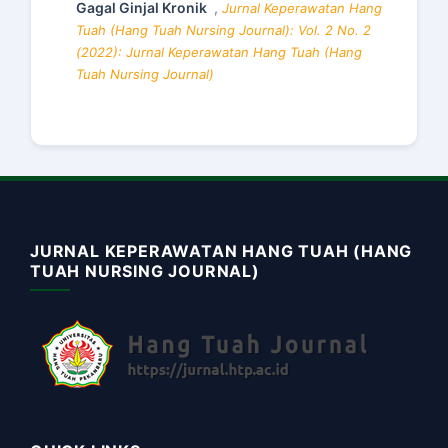
Gagal Ginjal Kronik
,
Jurnal Keperawatan Hang
Tuah (Hang Tuah Nursing Journal): Vol. 2 No. 2
(2022): Jurnal Keperawatan Hang Tuah (Hang
Tuah Nursing Journal)
JURNAL KEPERAWATAN HANG TUAH (HANG
TUAH NURSING JOURNAL)