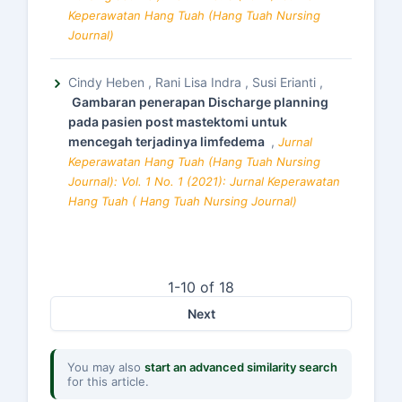
Keperawatan Hang Tuah (Hang Tuah Nursing
Journal)
Cindy Heben , Rani Lisa Indra , Susi Erianti ,
Gambaran penerapan Discharge planning
pada pasien post mastektomi untuk
mencegah terjadinya limfedema
,
Jurnal
Keperawatan Hang Tuah (Hang Tuah Nursing
Journal): Vol. 1 No. 1 (2021): Jurnal Keperawatan
Hang Tuah ( Hang Tuah Nursing Journal)
1-10 of 18
Next
You may also
start an advanced similarity search
for this article.