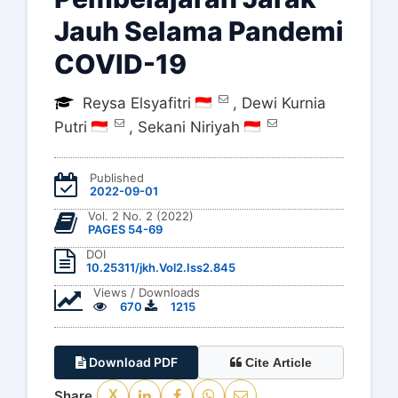
Jauh Selama Pandemi
COVID-19
Reysa Elsyafitri
,
Dewi Kurnia
Putri
,
Sekani Niriyah
Published
2022-09-01
Vol. 2 No. 2 (2022)
PAGES 54-69
DOI
10.25311/jkh.Vol2.Iss2.845
Views / Downloads
670
1215
Download PDF
Cite Article
Share
X