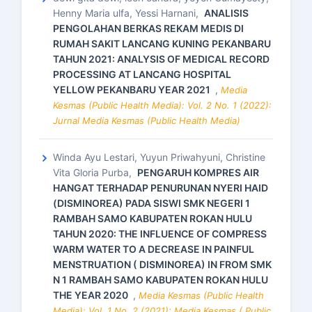
Henny Maria ulfa, Yessi Harnani,
ANALISIS
PENGOLAHAN BERKAS REKAM MEDIS DI
RUMAH SAKIT LANCANG KUNING PEKANBARU
TAHUN 2021: ANALYSIS OF MEDICAL RECORD
PROCESSING AT LANCANG HOSPITAL
YELLOW PEKANBARU YEAR 2021
,
Media
Kesmas (Public Health Media): Vol. 2 No. 1 (2022):
Jurnal Media Kesmas (Public Health Media)
Winda Ayu Lestari, Yuyun Priwahyuni, Christine
Vita Gloria Purba,
PENGARUH KOMPRES AIR
HANGAT TERHADAP PENURUNAN NYERI HAID
(DISMINOREA) PADA SISWI SMK NEGERI 1
RAMBAH SAMO KABUPATEN ROKAN HULU
TAHUN 2020: THE INFLUENCE OF COMPRESS
WARM WATER TO A DECREASE IN PAINFUL
MENSTRUATION ( DISMINOREA) IN FROM SMK
N 1 RAMBAH SAMO KABUPATEN ROKAN HULU
THE YEAR 2020
,
Media Kesmas (Public Health
Media): Vol. 1 No. 2 (2021): Media Kesmas ( Public