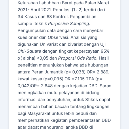
Kelurahan Labuhbaru Barat pada Bulan Maret
2021- April 2021. Populasi (1 : 2) terdiri dari
34 Kasus dan 68 Kontrol. Pengambilan
sample teknik
Purposive Sampling.
Pengumpulan data dengan cara menyebar
kuesioner dan Observasi. Analisis yang
digunakan Univariat dan bivariat dengan Uji
Chi-Square
dengan tingkat kepercayaan 95%,
α( alpha) <0,05 dan
Proporsi Ods Ratio.
Hasil
penelitian menunjukan bahwa ada hubungan
antara Peran Jumantik (p= 0,038) OR= 2.889,
kawat kassa (p=0,035) OR =7.105 TPA (p=
0,042)OR= 2.648 dengan kejadian DBD. Saran
meningkatkan mutu pelayanan di bidang
informasi dan penyuluhan, untuk Stikes dapat
menambah bahan bacaan tentang lingkungan,
bagi Masyarakat untuk lebih peduli dan
memperhatikan kegiatan pemberantasan DBD
agar dapat mengurangi angka DBD di