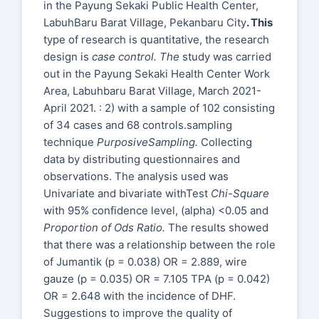
in the Payung Sekaki Public Health Center,
LabuhBaru Barat Village, Pekanbaru City
. This
type of research is quantitative, the research
design is
case control. The
study was carried
out in the Payung Sekaki Health Center Work
Area, Labuhbaru Barat Village, March 2021-
April 2021. : 2) with a sample of 102 consisting
of 34 cases and 68 controls.sampling
technique
PurposiveSampling.
Collecting
data by distributing questionnaires and
observations. The analysis used was
Univariate and bivariate withTest
Chi-Square
with 95% confidence level, (alpha) <0.05 and
Proportion of Ods Ratio.
The results showed
that there was a relationship between the role
of Jumantik (p = 0.038) OR = 2.889, wire
gauze (p = 0.035) OR = 7.105 TPA (p = 0.042)
OR = 2.648 with the incidence of DHF.
Suggestions to improve the quality of