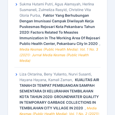
Sukma Hutami Putri, Agus Alamsyah, Herlina
Susmaneli, Zulmeliza Rasyid, Christine Vita
Gloria Purba,
Faktor Yang Berhubungan
Dengan Imunisasi Campak Diwilayah Kerja
Puskesmas Rejosari Kota Pekanbaru Tahun
2020: Factors Related To Measles
Immunization In The Working Area Of Rejosari
Public Health Center, Pekanbaru City In 2020
,
Media Kesmas (Public Health Media): Vol. 1 No. 3
(2021): Jurnal Media Kesmas (Public Health
Media)
Liza Oktarina, Beny Yulianto, Nurvi Susanti,
Hayana Hayana, Kamali Zaman,
KUALITAS AIR
TANAH DI TEMPAT PEMBUANGAN SAMPAH
SEMENTARA DI KELURAHAN TEMBILAHAN
KOTA TAHUN 2020: GROUNDWATER QUALITY
IN TEMPORARY GARBAGE COLLECTIONS IN
TEMBILAHAN CITY VILLAGE IN 2020
,
Media
Kesmas (Public Health Media): Vol. 1 No. 2 (2021):