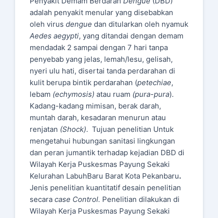
Penyakit Demam Berdarah
Dengue
(DBD)
adalah penyakit menular yang disebabkan
oleh virus
dengue
dan ditularkan oleh nyamuk
Aedes aegypti
, yang ditandai dengan demam
mendadak 2 sampai dengan 7 hari tanpa
penyebab yang jelas, lemah/lesu, gelisah,
nyeri ulu hati, disertai tanda perdarahan di
kulit berupa bintik perdarahan (
petechiae
,
lebam
(echymosis)
atau ruam
(pura-pura
).
Kadang-kadang mimisan, berak darah,
muntah darah, kesadaran menurun atau
renjatan
(Shock)
. Tujuan penelitian Untuk
mengetahui hubungan sanitasi lingkungan
dan peran jumantik terhadap kejadian DBD di
Wilayah Kerja Puskesmas Payung Sekaki
Kelurahan LabuhBaru Barat Kota Pekanbaru
.
Jenis penelitian kuantitatif desain penelitian
secara
case Control.
Penelitian dilakukan di
Wilayah Kerja Puskesmas Payung Sekaki