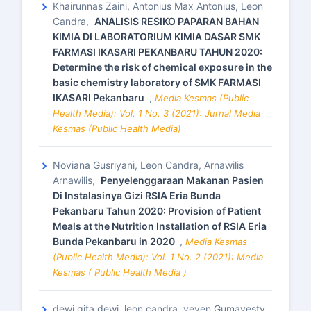
Khairunnas Zaini, Antonius Max Antonius, Leon
Candra,
ANALISIS RESIKO PAPARAN BAHAN
KIMIA DI LABORATORIUM KIMIA DASAR SMK
FARMASI IKASARI PEKANBARU TAHUN 2020:
Determine the risk of chemical exposure in the
basic chemistry laboratory of SMK FARMASI
IKASARI Pekanbaru
,
Media Kesmas (Public
Health Media): Vol. 1 No. 3 (2021): Jurnal Media
Kesmas (Public Health Media)
Noviana Gusriyani, Leon Candra, Arnawilis
Arnawilis,
Penyelenggaraan Makanan Pasien
Di Instalasinya Gizi RSIA Eria Bunda
Pekanbaru Tahun 2020: Provision of Patient
Meals at the Nutrition Installation of RSIA Eria
Bunda Pekanbaru in 2020
,
Media Kesmas
(Public Health Media): Vol. 1 No. 2 (2021): Media
Kesmas ( Public Health Media )
dewi gita dewi, leon candra, yeyen Gumayesty,