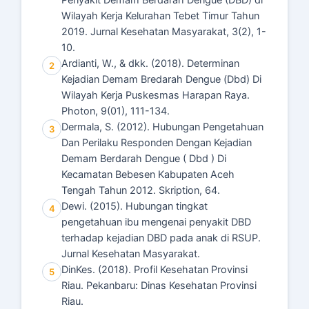
Penyakit Demam Berdarah Dengue (DBD) di
Wilayah Kerja Kelurahan Tebet Timur Tahun
2019. Jurnal Kesehatan Masyarakat, 3(2), 1-
10.
Ardianti, W., & dkk. (2018). Determinan
2
Kejadian Demam Bredarah Dengue (Dbd) Di
Wilayah Kerja Puskesmas Harapan Raya.
Photon, 9(01), 111-134.
Dermala, S. (2012). Hubungan Pengetahuan
3
Dan Perilaku Responden Dengan Kejadian
Demam Berdarah Dengue ( Dbd ) Di
Kecamatan Bebesen Kabupaten Aceh
Tengah Tahun 2012. Skription, 64.
Dewi. (2015). Hubungan tingkat
4
pengetahuan ibu mengenai penyakit DBD
terhadap kejadian DBD pada anak di RSUP.
Jurnal Kesehatan Masyarakat.
DinKes. (2018). Profil Kesehatan Provinsi
5
Riau. Pekanbaru: Dinas Kesehatan Provinsi
Riau.