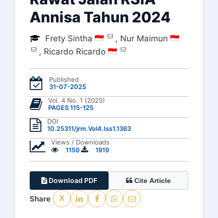
Annisa Tahun 2024
Frety Sintha
,
Nur Maimun
,
Ricardo Ricardo
Published
31-07-2025
Vol. 4 No. 1 (2025)
PAGES 115-125
DOI
10.25311/jrm.Vol4.Iss1.1363
Views / Downloads
1150
1919
Download PDF
Cite Article
Share
X