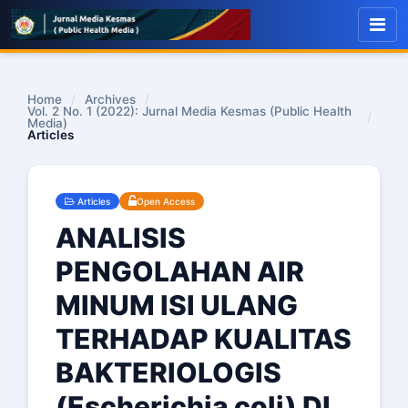
Home
/
Archives
/
Vol. 2 No. 1 (2022): Jurnal Media Kesmas (Public Health
/
Media)
Articles
Articles
Open Access
ANALISIS
PENGOLAHAN AIR
MINUM ISI ULANG
TERHADAP KUALITAS
BAKTERIOLOGIS
(Escherichia coli) DI